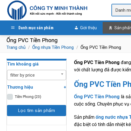
Skip
to
content
Danh mục sản phẩm
Giới thiệu
Sản phẩ
Ống PVC Tiền Phong
Trang chủ
/
Ống nhựa Tiền Phong
/
Ống PVC Tiền Phong
Ống PVC Tiền Phong
đang 
Tìm khoảng giá
với chất lượng đã được kiểm
filter by price
Ống PVC Tiền Ph
Thương hiệu
+
Ống PVC Tiền Phong
là sả
Tiền Phong
(23)
cuộc sống. Chuyên phục vụ c
Lọc tìm sản phẩm
Sản phẩm
ống nước nhựa 
đặc biệt có tính dẫn nhiệt ké