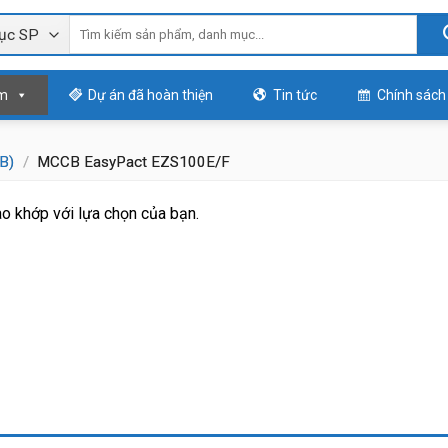
m
Dự án đã hoàn thiện
Tin tức
Chính sách
B)
/
MCCB EasyPact EZS100E/F
o khớp với lựa chọn của bạn.