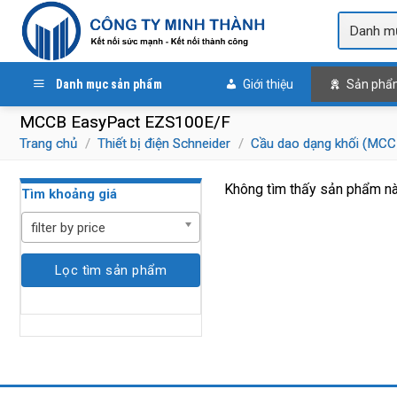
Skip
to
content
Danh mục sản phẩm
Giới thiệu
Sản phẩ
MCCB EasyPact EZS100E/F
Trang chủ
/
Thiết bị điện Schneider
/
Cầu dao dạng khối (MCC
Không tìm thấy sản phẩm nà
Tìm khoảng giá
filter by price
Lọc tìm sản phẩm