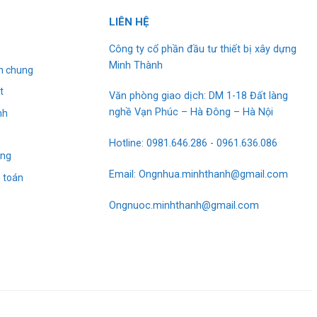
L
I
ÊN HỆ
Công ty cổ phần đầu tư thiết bị xây dựng
Minh Thành
h chung
t
Văn phòng giao dịch: DM 1-18 Đất làng
nghề Vạn Phúc – Hà Đông – Hà Nội
nh
g
Hotline: 0981.646.286 - 0961.636.086
àng
Email: Ongnhua.minhthanh@gmail.com
 toán
Ongnuoc.minhthanh@gmail.com