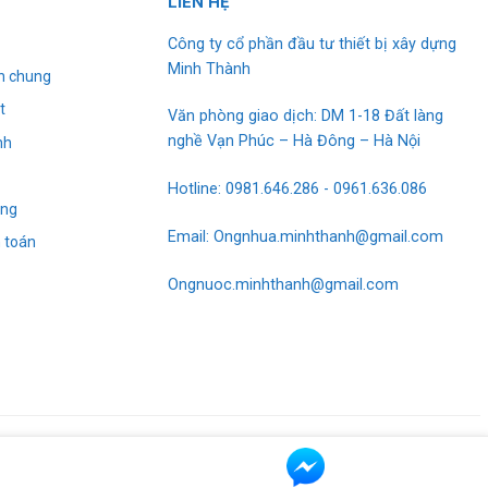
L
I
ÊN HỆ
Công ty cổ phần đầu tư thiết bị xây dựng
Minh Thành
h chung
t
Văn phòng giao dịch: DM 1-18 Đất làng
nghề Vạn Phúc – Hà Đông – Hà Nội
nh
g
Hotline: 0981.646.286 - 0961.636.086
àng
Email: Ongnhua.minhthanh@gmail.com
 toán
Ongnuoc.minhthanh@gmail.com