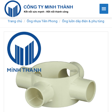
Skip
to
content
Trang chủ
/
Ống nhựa Tiền Phong
/
Ống luồn dây điện & phụ tùng