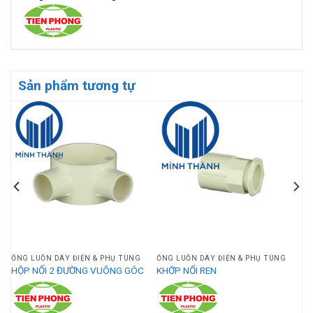
Sản phẩm tương tự
ỐNG LUỒN DÂY ĐIỆN & PHỤ TÙNG
ỐNG LUỒN DÂY ĐIỆN & PHỤ TÙNG
HỘP NỐI 2 ĐƯỜNG VUÔNG GÓC
KHỚP NỐI REN