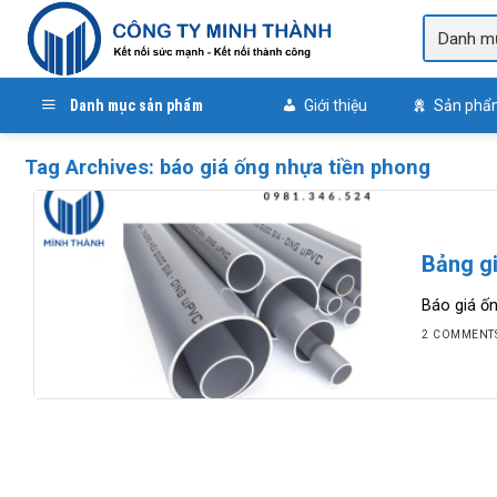
Skip
to
content
Danh mục sản phẩm
Giới thiệu
Sản phẩ
Tag Archives:
báo giá ống nhựa tiền phong
Bảng g
Báo giá ốn
2 COMMENT