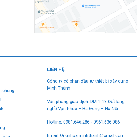
L
I
ÊN HỆ
Công ty cổ phần đầu tư thiết bị xây dựng
Minh Thành
h chung
t
Văn phòng giao dịch: DM 1-18 Đất làng
nghề Vạn Phúc – Hà Đông – Hà Nội
nh
g
Hotline: 0981.646.286 - 0961.636.086
àng
Email: Ongnhua.minhthanh@gmail.com
 toán