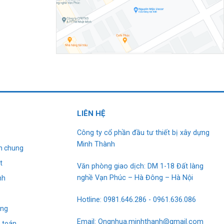
L
I
ÊN HỆ
Công ty cổ phần đầu tư thiết bị xây dựng
Minh Thành
h chung
t
Văn phòng giao dịch: DM 1-18 Đất làng
nghề Vạn Phúc – Hà Đông – Hà Nội
nh
g
Hotline: 0981.646.286 - 0961.636.086
àng
Email: Ongnhua.minhthanh@gmail.com
 toán