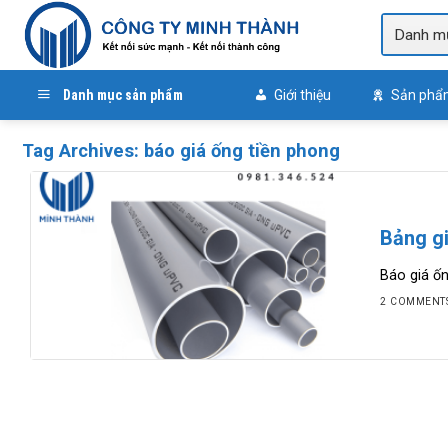
Skip
to
content
Danh mục sản phẩm
Giới thiệu
Sản phẩ
Tag Archives:
báo giá ống tiền phong
Bảng g
Báo giá ốn
2 COMMENT