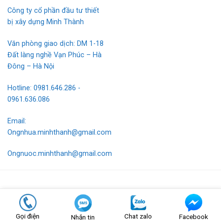
Công ty cổ phần đầu tư thiết
bị xây dựng Minh Thành
Văn phòng giao dịch: DM 1-18
Đất làng nghề Vạn Phúc – Hà
Đông – Hà Nội
Hotline: 0981.646.286 -
0961.636.086
Email:
Ongnhua.minhthanh@gmail.com
Ongnuoc.minhthanh@gmail.com
Hotline bán hàng: 0981.646.286 - 0961.636.086
Thiết kế và duy trì bởi
Nef Digital
|
sitemap
Gọi điện
Chat zalo
Facebook
Nhắn tin