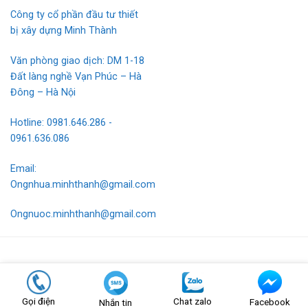
Công ty cổ phần đầu tư thiết
bị xây dựng Minh Thành
Văn phòng giao dịch: DM 1-18
Đất làng nghề Vạn Phúc – Hà
Đông – Hà Nội
Hotline: 0981.646.286 -
0961.636.086
Email:
Ongnhua.minhthanh@gmail.com
Ongnuoc.minhthanh@gmail.com
Hotline bán hàng: 0981.646.286 - 0961.636.086
Thiết kế và duy trì bởi
Nef Digital
|
sitemap
Gọi điện
Chat zalo
Facebook
Nhắn tin