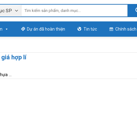
m
Dự án đã hoàn thiện
Tin tức
Chính sách
iá hợp lí
ựa ...