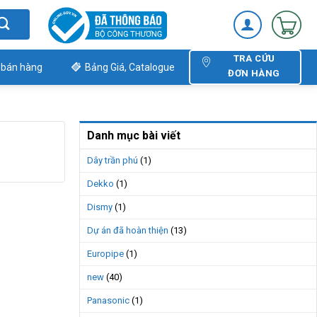
TRA CỨU
 bán hàng
Bảng Giá, Catalogue
ĐƠN HÀNG
Danh mục bài viết
Dây trần phú
(1)
Dekko
(1)
Dismy
(1)
Dự án đã hoàn thiện
(13)
Europipe
(1)
new
(40)
Panasonic
(1)