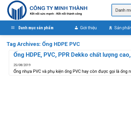
Skip
to
content
Danh mục sản phẩm
Giới thiệu
Sản phẩ
Tag Archives:
Ống HDPE PVC
Ống HDPE, PVC, PPR Dekko chất lượng cao, g
25/08/2019
Ống nhựa PVC và phụ kiện ống PVC hay còn được gọi là ống nh