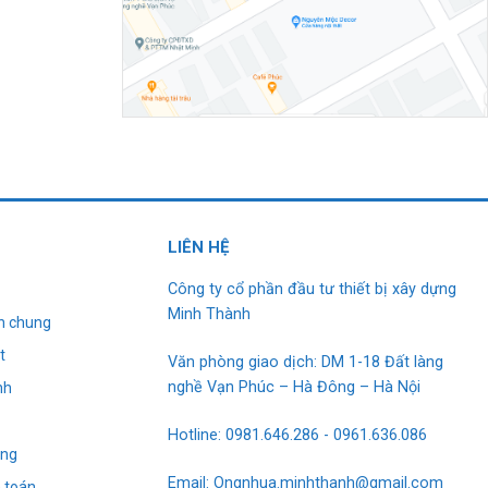
L
I
ÊN HỆ
Công ty cổ phần đầu tư thiết bị xây dựng
Minh Thành
h chung
t
Văn phòng giao dịch: DM 1-18 Đất làng
nghề Vạn Phúc – Hà Đông – Hà Nội
nh
g
Hotline: 0981.646.286 - 0961.636.086
àng
Email: Ongnhua.minhthanh@gmail.com
 toán