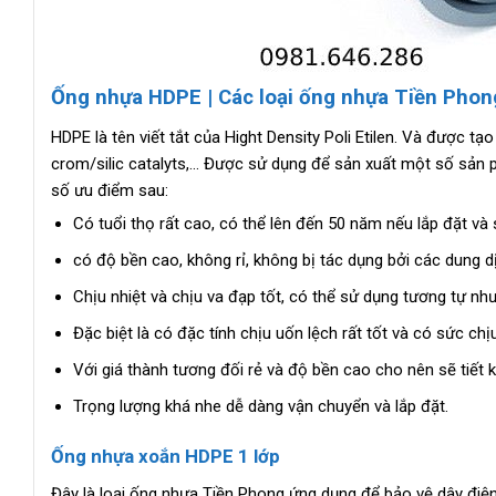
Ống nhựa HDPE | Các loại ống nhựa Tiền Phon
HDPE là tên viết tắt của Hight Density Poli Etilen. Và được tạo
crom/silic catalyts,… Được sử dụng để sản xuất một số sản 
số ưu điểm sau:
Có tuổi thọ rất cao, có thể lên đến 50 năm nếu lắp đặt v
có độ bền cao, không rỉ, không bị tác dụng bởi các dung dị
Chịu nhiệt và chịu va đạp tốt, có thể sử dụng tương tự nh
Đặc biệt là có đặc tính chịu uốn lệch rất tốt và có sức chịu
Với giá thành tương đối rẻ và độ bền cao cho nên sẽ tiết k
Trọng lượng khá nhe dễ dàng vận chuyển và lắp đặt.
Ống nhựa xoắn HDPE 1 lớp
Đây là loại ống nhựa Tiền Phong ứng dụng để bảo vệ dây điện