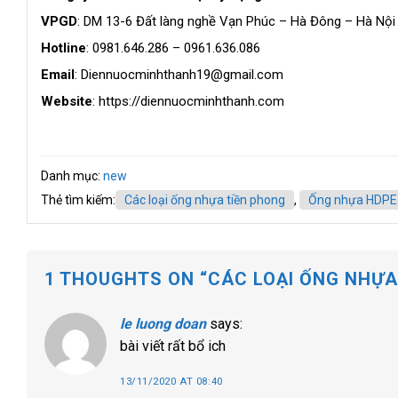
VPGD
: DM 13-6 Đất làng nghề Vạn Phúc – Hà Đông – Hà Nội
Hotline
: 0981.646.286 – 0961.636.086
Email
: Diennuocminhthanh19@gmail.com
Website
: https://diennuocminhthanh.com
Danh mục:
new
Thẻ tìm kiếm:
Các loại ống nhựa tiền phong
,
Ống nhựa HDPE
1 THOUGHTS ON “
CÁC LOẠI ỐNG NHỰA
le luong doan
says:
bài viết rất bổ ich
13/11/2020 AT 08:40