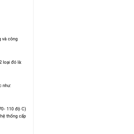
g và công
loại đó là:
c như:
70- 110 độ C)
o hệ thống cấp