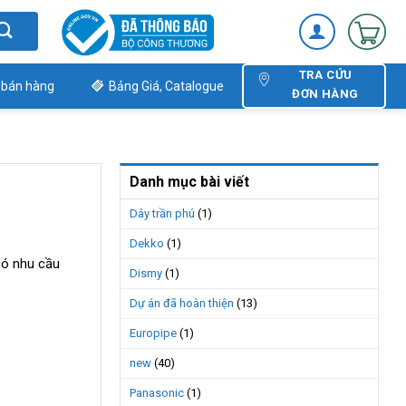
TRA CỨU
 bán hàng
Bảng Giá, Catalogue
ĐƠN HÀNG
Danh mục bài viết
Dây trần phú
(1)
Dekko
(1)
có nhu cầu
Dismy
(1)
Dự án đã hoàn thiện
(13)
Europipe
(1)
new
(40)
Panasonic
(1)