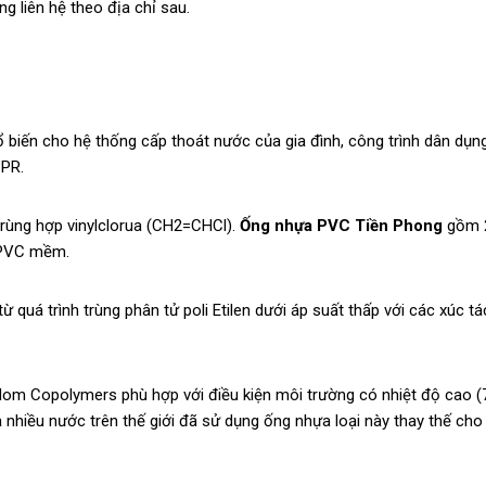
g liên hệ theo địa chỉ sau.
ổ biến cho hệ thống cấp thoát nước của gia đình, công trình dân dụn
PPR.
trùng hợp vinylclorua (CH2=CHCl).
Ống nhựa PVC Tiền Phong
gồm 2 
 PVC mềm.
 từ quá trình trùng phân tử poli Etilen dưới áp suất thấp với các xúc tá
om Copolymers phù hợp với điều kiện môi trường có nhiệt độ cao (
à nhiều nước trên thế giới đã sử dụng ống nhựa loại này thay thế ch