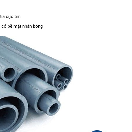
ia cực tím.
g có bề mặt nhẵn bóng.