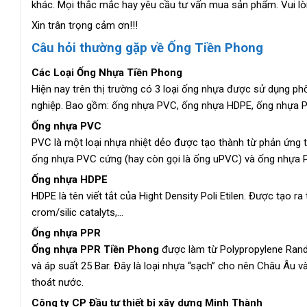
khác. Mọi thắc mắc hay yêu cầu tư vấn mua sản phẩm. Vui lòn
Xin trân trọng cảm ơn!!!
Câu hỏi thường gặp về Ống Tiền Phong
Các Loại Ống Nhựa Tiền Phong
Hiện nay trên thị trường có 3 loại ống nhựa được sử dụng ph
nghiệp. Bao gồm: ống nhựa PVC, ống nhựa HDPE, ống nhựa 
Ống nhựa PVC
PVC là một loại nhựa nhiệt dẻo được tạo thành từ phản ứng 
ống nhựa PVC cứng (hay còn gọi là ống uPVC) và ống nhựa
Ống nhựa HDPE
HDPE là tên viết tắt của Hight Density Poli Etilen. Được tạo ra
crom/silic catalyts,…
Ống nhựa PPR
Ống nhựa PPR Tiền Phong
được làm từ Polypropylene Rand
và áp suất 25 Bar. Đây là loại nhựa “sạch” cho nên Châu Âu v
thoát nước.
Công ty CP Đầu tư thiết bị xây dựng Minh Thành