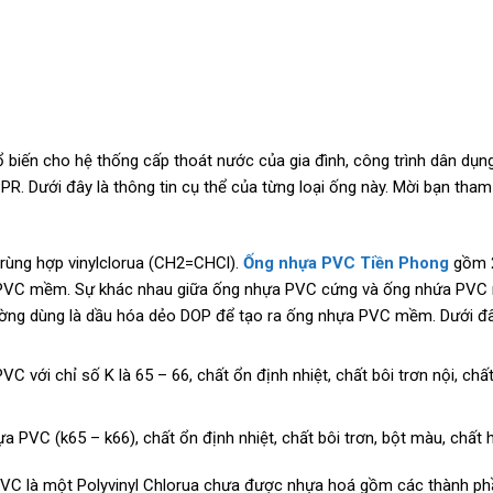
ổ biến cho hệ thống cấp thoát nước của gia đình, công trình dân dụn
. Dưới đây là thông tin cụ thể của từng loại ống này. Mời bạn tham
trùng hợp vinylclorua (CH2=CHCl).
Ống nhựa PVC Tiền Phong
gồm 2 
 PVC mềm. Sự khác nhau giữa ống nhựa PVC cứng và ống nhứa PVC 
ường dùng là dầu hóa dẻo DOP để tạo ra ống nhựa PVC mềm. Dưới đâ
C với chỉ số K là 65 – 66, chất ổn định nhiệt, chất bôi trơn nội, chấ
a PVC (k65 – k66), chất ổn định nhiệt, chất bôi trơn, bột màu, chất 
uPVC là một Polyvinyl Chlorua chưa được nhựa hoá gồm các thành ph