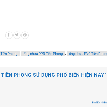
 Tiền Phong
,
ống nhựa PPR Tiền Phong
,
ống nhựa PVC Tiền Phon
 TIỀN PHONG SỬ DỤNG PHỔ BIẾN HIỆN NAY
”
ĐĂNG NHẬ