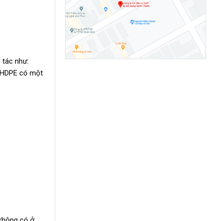
c tác như:
a HDPE có một
 không có ở