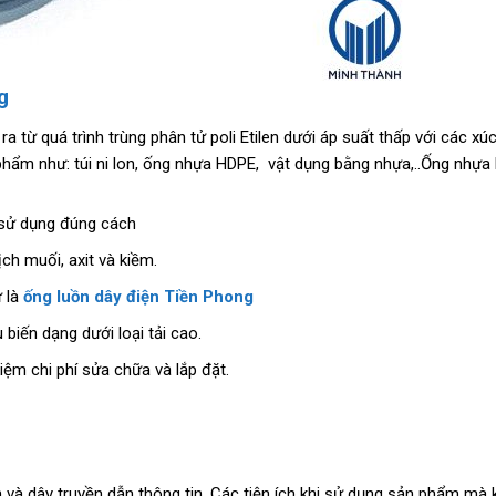
g
 ra từ quá trình trùng phân tử poli Etilen dưới áp suất thấp với các xú
phẩm như: túi ni lon, ống nhựa HDPE, vật dụng bằng nhựa,..Ống nhự
à sử dụng đúng cách
ch muối, axit và kiềm.
ư là
ống luồn dây điện Tiền Phong
 biến dạng dưới loại tải cao.
iệm chi phí sửa chữa và lắp đặt.
 và dây truyền dẫn thông tin. Các tiện ích khi sử dụng sản phẩm mà