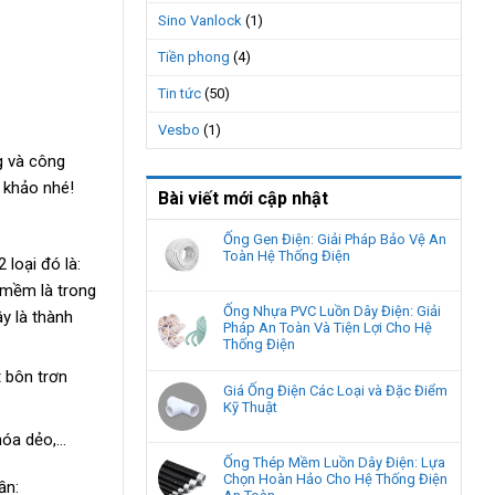
Sino Vanlock
(1)
Tiền phong
(4)
Tin tức
(50)
Vesbo
(1)
g và công
 khảo nhé!
Bài viết mới cập nhật
Ống Gen Điện: Giải Pháp Bảo Vệ An
Toàn Hệ Thống Điện
loại đó là:
mềm là trong
Ống Nhựa PVC Luồn Dây Điện: Giải
y là thành
Pháp An Toàn Và Tiện Lợi Cho Hệ
Thống Điện
t bôn trơn
Giá Ống Điện Các Loại và Đặc Điểm
Kỹ Thuật
hóa dẻo,…
Ống Thép Mềm Luồn Dây Điện: Lựa
Chọn Hoàn Hảo Cho Hệ Thống Điện
ần: